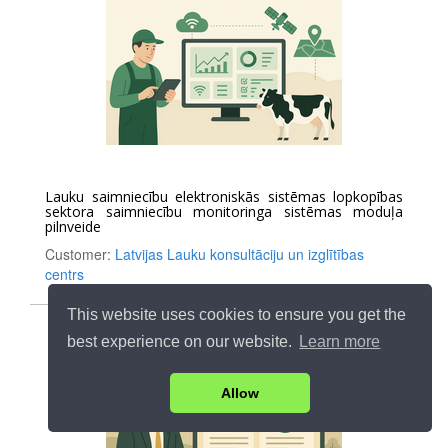
Lauku saimniecību elektroniskās sistēmas lopkopības
sektora saimniecību monitoringa sistēmas moduļa
pilnveide
Customer:
Latvijas Lauku konsultāciju un izglītības
centrs
This website uses cookies to ensure you get the
best experience on our website.
Learn more
Allow