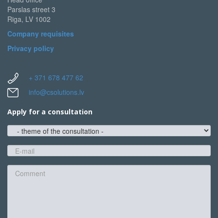
Parslas street 3
Riga, LV 1002
Company requisites
Privacy policy
+ 371 678 477 62
info@csolutions.lv
Apply for a consultation
theme
of
the
E-
consultation
mail
*