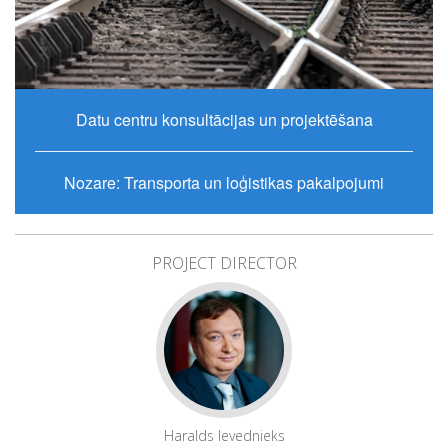
Datu centru konsultācijas un projektēšana
Nozare: Transporta un loģistikas pakalpojumi
PROJECT DIRECTOR
Haralds Ievednieks