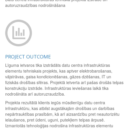
autoruzraudzības nodrošināšana
PROJECT OUTCOME
Līguma ietvaros tika izstrādāts datu centra infrastruktūras
elementu tehniskais projekts, kas aptver elektrobarošanas,
vājstrāvas, gaisa kondicionēšanas, gāzes dzēšanas, IT un
fiziskās drošības sfēras. Projektā ietverta arī pašas drošās telpas
konstrukciju izstrāde. Infrastruktūras ieviešanas laikā tika
nodrošināta arī autoruzraudzība.
Projekta rezultātā klients iegūs mūsdienīgu datu centra
infrastruktūru, kas atbilst augstākajām drošības un darbības
nepārtrauktības prasībām, kā arī aizsardzību pret neautorizētu
ielaušanos, pret ūdeni, uguni, putekļiem telpas ārpusē.
Izmantotās tehnoloģijas nodrošina infrastruktūras elementu