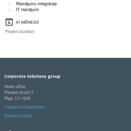
Risinājumu integrācija
IT risinājumi
41 MĒNESIS
Project duration
Corporate Solutions group
Head office
Parslas street 3
Riga, LV 1002
Company requisites
Privacy policy