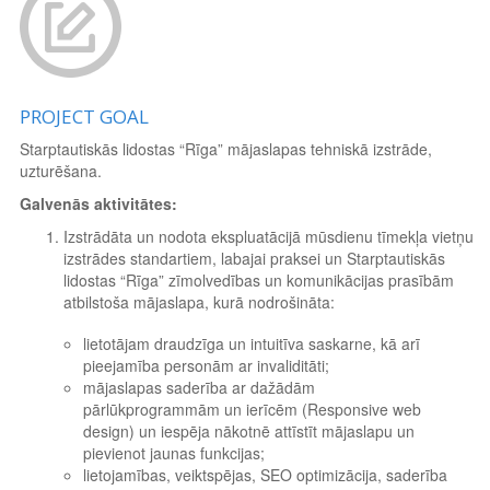
PROJECT GOAL
Starptautiskās lidostas “Rīga” mājaslapas tehniskā izstrāde,
uzturēšana.
Galvenās aktivitātes:
Izstrādāta un nodota ekspluatācijā mūsdienu tīmekļa vietņu
izstrādes standartiem, labajai praksei un Starptautiskās
lidostas “Rīga” zīmolvedības un komunikācijas prasībām
atbilstoša mājaslapa, kurā nodrošināta:
lietotājam draudzīga un intuitīva saskarne, kā arī
pieejamība personām ar invaliditāti;
mājaslapas saderība ar dažādām
pārlūkprogrammām un ierīcēm (Responsive web
design) un iespēja nākotnē attīstīt mājaslapu un
pievienot jaunas funkcijas;
lietojamības, veiktspējas, SEO optimizācija, saderība