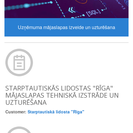
Uzņēmuma mājaslapas izveide un uzturēšana
STARPTAUTISKĀS LIDOSTAS "RĪGA"
MĀJASLAPAS TEHNISKĀ IZSTRĀDE UN
UZTURĒŠANA
Customer:
Starptautiskā lidosta "Rīga"