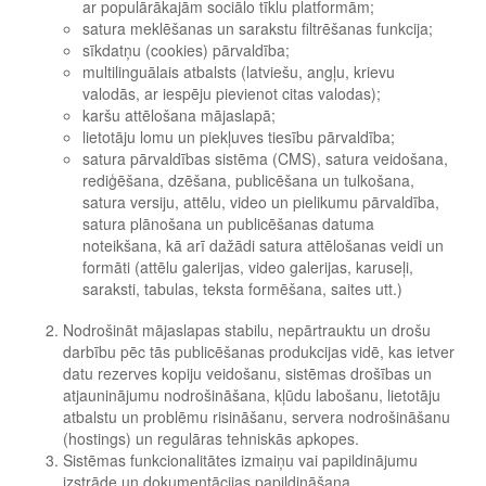
ar populārākajām sociālo tīklu platformām;
satura meklēšanas un sarakstu filtrēšanas funkcija;
sīkdatņu (cookies) pārvaldība;
multilinguālais atbalsts (latviešu, angļu, krievu
valodās, ar iespēju pievienot citas valodas);
karšu attēlošana mājaslapā;
lietotāju lomu un piekļuves tiesību pārvaldība;
satura pārvaldības sistēma (CMS), satura veidošana,
rediģēšana, dzēšana, publicēšana un tulkošana,
satura versiju, attēlu, video un pielikumu pārvaldība,
satura plānošana un publicēšanas datuma
noteikšana, kā arī dažādi satura attēlošanas veidi un
formāti (attēlu galerijas, video galerijas, karuseļi,
saraksti, tabulas, teksta formēšana, saites utt.)
Nodrošināt mājaslapas stabilu, nepārtrauktu un drošu
darbību pēc tās publicēšanas produkcijas vidē, kas ietver
datu rezerves kopiju veidošanu, sistēmas drošības un
atjauninājumu nodrošināšana, kļūdu labošanu, lietotāju
atbalstu un problēmu risināšanu, servera nodrošināšanu
(hostings) un regulāras tehniskās apkopes.
Sistēmas funkcionalitātes izmaiņu vai papildinājumu
izstrāde un dokumentācijas papildināšana.