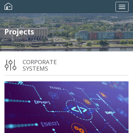
Skip
to
Togg
main
content
navig
Projects
CORPORATE
SYSTEMS