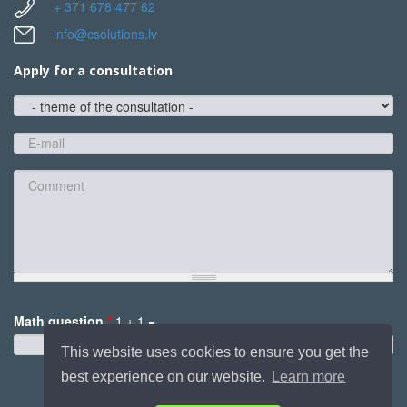
+ 371 678 477 62
info@csolutions.lv
Apply for a consultation
theme
of
the
E-
consultation
mail
*
Comment
Math question
*
1 + 1 =
*
This website uses cookies to ensure you get the
best experience on our website.
Learn more
Send