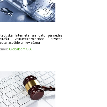
ptautiskā Interneta un datu pārraides
citāšu vairumtirdzniecības biznesa
epta izstrāde un ieviešana
omer:
Globalcom SIA