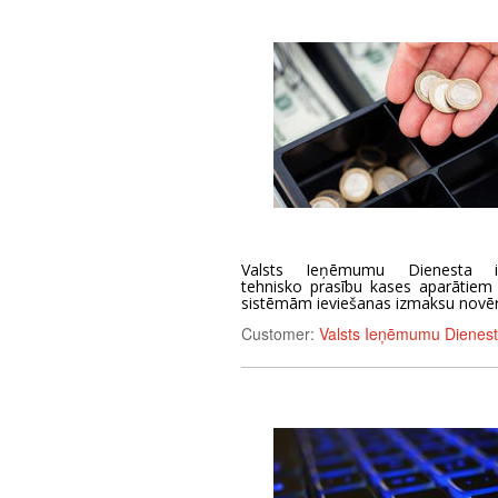
Valsts Ieņēmumu Dienesta iz
tehnisko prasību kases aparātiem
sistēmām ieviešanas izmaksu novē
Customer:
Valsts Ieņēmumu Dienest