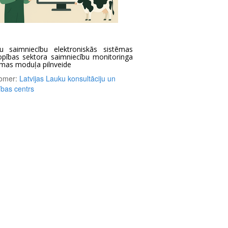
u saimniecību elektroniskās sistēmas
opības sektora saimniecību monitoringa
ēmas moduļa pilnveide
omer:
Latvijas Lauku konsultāciju un
tības centrs