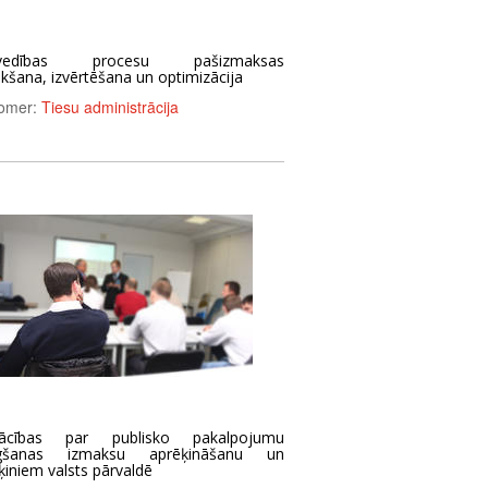
svedības procesu pašizmaksas
ikšana, izvērtēšana un optimizācija
omer:
Tiesu administrācija
ācības par publisko pakalpojumu
egšanas izmaksu aprēķināšanu un
ķiniem valsts pārvaldē