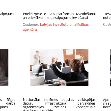
pojumu
Priekšizpēte e-LIAA platformas izveidošanai
Tie
un priekšlikumi e-pakalpojumu ieviešanai
note
Customer:
Latvijas investīciju un attīstības
Cust
aģentūra
as Rīgas
Nacionālas nozīmes augstas veiktspējas
Apm
as darba
datoru infrastruktūra pārvaldības
sni
ējums
organizācijas izveides konceptuālo
norē
risinājumu izstrāde