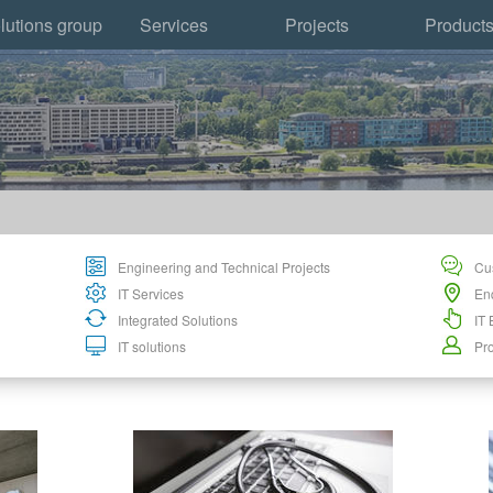
lutions group
Services
Projects
Product
Engineering and Technical Projects
Cu
IT Services
En
Integrated Solutions
IT
IT solutions
Pro