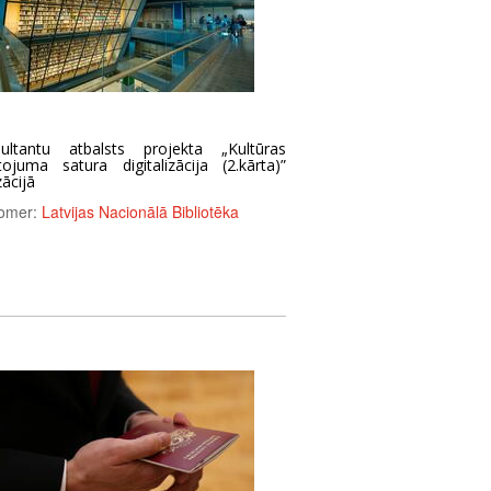
ultantu atbalsts projekta „Kultūras
ojuma satura digitalizācija (2.kārta)”
zācijā
omer:
Latvijas Nacionālā Bibliotēka