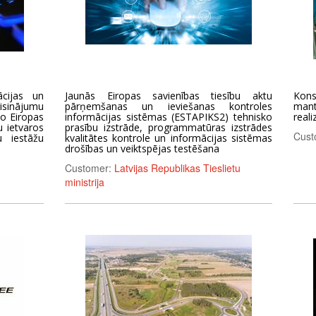
ācijas un
Jaunās Eiropas savienības tiesību aktu
Kons
sinājumu
pārņemšanas un ieviešanas kontroles
mant
to Eiropas
informācijas sistēmas (ESTAPIKS2) tehnisko
reali
u ietvaros
prasību izstrāde, programmatūras izstrādes
Cust
u iestāžu
kvalitātes kontrole un informācijas sistēmas
drošības un veiktspējas testēšana
Customer:
Latvijas Republikas Tieslietu
ministrija