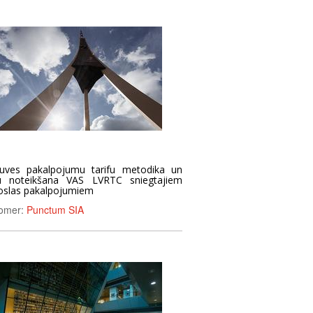
ļuves pakalpojumu tarifu metodika un
fu noteikšana VAS LVRTC sniegtajiem
joslas pakalpojumiem
omer:
Punctum SIA