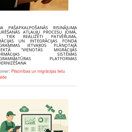
NA PAŠAPKALPOŠANĀS RISINĀJUMA
URĒŠANĀS ATĻAUJU PROCESU JOMĀ,
 TIEK REALIZĒTI PATVĒRUMA,
RĀCIJAS UN INTEGRĀCIJAS FONDA
GRAMMAS IETVAROS PLĀNOTAJĀ
JEKTĀ “VIENOTĀS MIGRĀCIJAS
FORMĀCIJAS SISTĒMAS
OGRAMMATŪRAS PLATFORMAS
ERNIZĒŠANA
omer:
Pilsonības un migrācijas lietu
alde