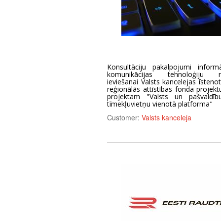
Konsultāciju pakalpojumi inform
komunikācijas tehnoloģiju ri
ieviešanai Valsts kancelejas īsteno
reģionālās attīstības fonda projekt
projektam "Valsts un pašvaldīb
tīmekļuvietņu vienotā platforma"
Customer:
Valsts kanceleja