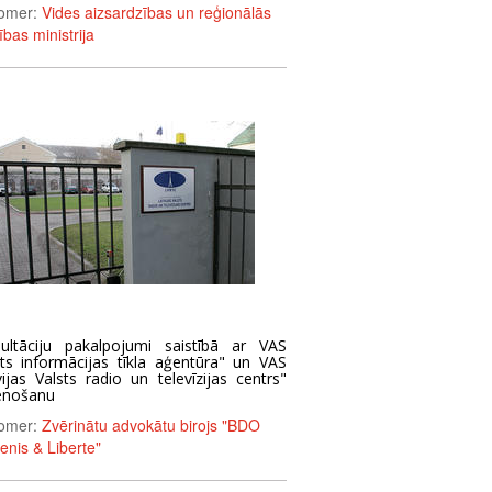
omer:
Vides aizsardzības un reģionālās
tības ministrija
ultāciju pakalpojumi saistībā ar VAS
sts informācijas tīkla aģentūra" un VAS
vijas Valsts radio un televīzijas centrs"
enošanu
omer:
Zvērinātu advokātu birojs "BDO
enis & Liberte"