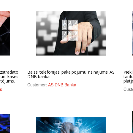
strādāto
Balss telefonijas pakalpojumu risinājums AS
Piek
 un kases
DNB bankai
tari
rtējums.
plat
Customer:
AS DNB Banka
s
Cust