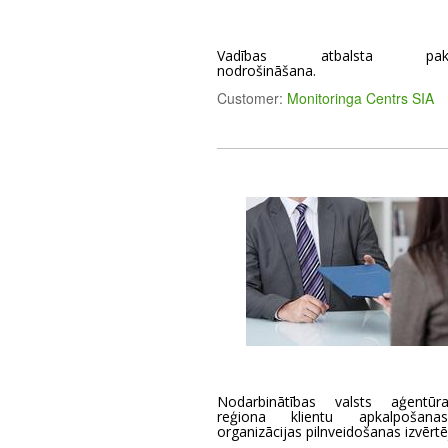
Vadības atbalsta pakal
nodrošināšana.
Customer:
Monitoringa Centrs SIA
Nodarbinātības valsts aģentūr
reģiona klientu apkalpošan
organizācijas pilnveidošanas izvērt