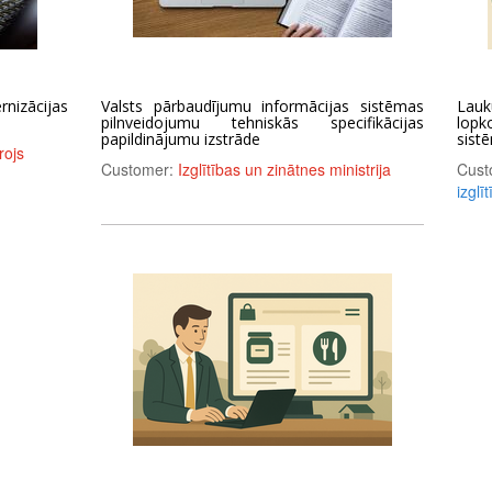
rnizācijas
Valsts pārbaudījumu informācijas sistēmas
Lauk
pilnveidojumu tehniskās specifikācijas
lopk
papildinājumu izstrāde
sist
rojs
Customer:
Izglītības un zinātnes ministrija
Cust
izglī