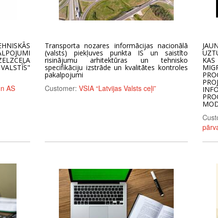
NISKĀS
Transporta nozares informācijas nacionālā
JAU
ALPOJUMI
(valsts) piekļuves punkta IS un saistīto
UZT
ZELZCEĻA
risinājumu arhitektūras un tehnisko
KAS
 VALSTĪS"
specifikāciju izstrāde un kvalitātes kontroles
MIG
pakalpojumi
PRO
PRO
un AS
Customer:
VSIA “Latvijas Valsts ceļi”
IN
PR
)
MOD
Cust
pārv