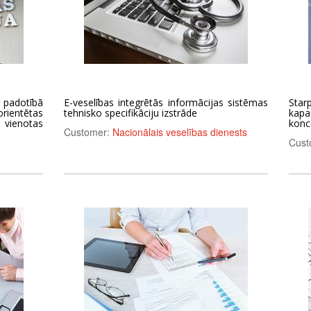
 padotībā
E-veselības integrētās informācijas sistēmas
Star
ientētas
tehnisko specifikāciju izstrāde
kapa
ienotas
konc
Customer:
Nacionālais veselības dienests
Cust