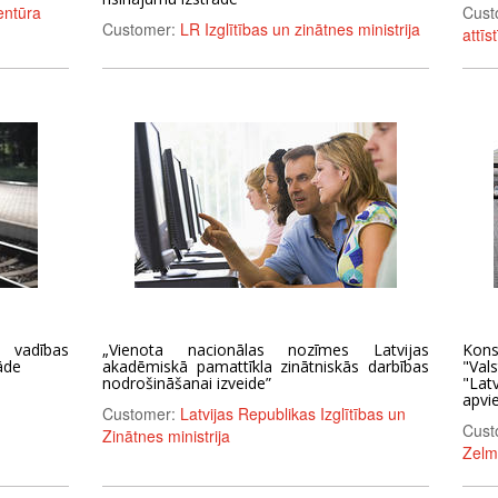
entūra
Cust
Customer:
LR Izglītības un zinātnes ministrija
attīs
u vadības
„Vienota nacionālas nozīmes Latvijas
Kons
āde
akadēmiskā pamattīkla zinātniskās darbības
"Val
nodrošināšanai izveide”
"Lat
apvi
Customer:
Latvijas Republikas Izglītības un
Cust
Zinātnes ministrija
Zelm