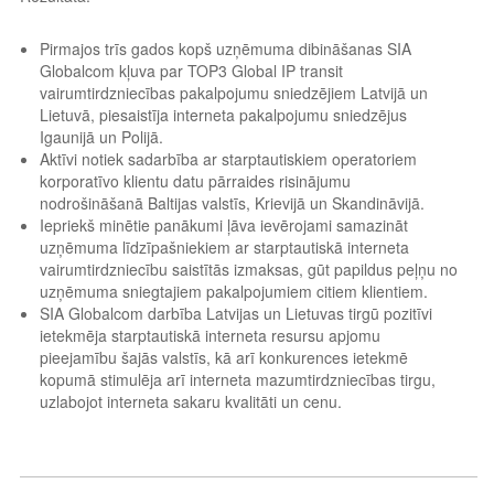
Pirmajos trīs gados kopš uzņēmuma dibināšanas SIA
Globalcom kļuva par TOP3 Global IP transit
vairumtirdzniecības pakalpojumu sniedzējiem Latvijā un
Lietuvā, piesaistīja interneta pakalpojumu sniedzējus
Igaunijā un Polijā.
Aktīvi notiek sadarbība ar starptautiskiem operatoriem
korporatīvo klientu datu pārraides risinājumu
nodrošināšanā Baltijas valstīs, Krievijā un Skandināvijā.
Iepriekš minētie panākumi ļāva ievērojami samazināt
uzņēmuma līdzīpašniekiem ar starptautiskā interneta
vairumtirdzniecību saistītās izmaksas, gūt papildus peļņu no
uzņēmuma sniegtajiem pakalpojumiem citiem klientiem.
SIA Globalcom darbība Latvijas un Lietuvas tirgū pozitīvi
ietekmēja starptautiskā interneta resursu apjomu
pieejamību šajās valstīs, kā arī konkurences ietekmē
kopumā stimulēja arī interneta mazumtirdzniecības tirgu,
uzlabojot interneta sakaru kvalitāti un cenu.