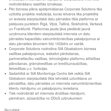
nodrošināšanu saistītās izmaksas;
Pēc biznesa plāna apstiprināšanas Corporate Solutions tika
uzticēta projekta realizācija, kuras ietvaros tika projektēta
un ieviesta starptautiskā datu pārraides tīkla platforma ar
piekļuves punktiem Rīgā, Viļņā, Tallinā, Stokholmā, Varšavā
un Frankfurtē. Platformas jauda ļāva piedāvāt jaunā
uzņēmuma klientiem starptautiskā interneta un datu
pārraides kapacitāšu vairumtirdzniecības pakalpojumus ar
datu pārraides ātrumiem līdz 10Gbit/s un vairāk.
Corporate Solutions nodrošina SIA Gloabalcom biznesa
vadības pakalpojumus, ieskaitot pārdošanas,
partnerattiecību vadības, tehnoloģisko platformu attīstības
plānošanas, grāmatvedības un kredītuzraudzības,
lietvedības u.c. funkcijas.
Sadarbībā ar SIA Monitoringa Centrs tiek veikta SIA
Globalcom starptautiskā tīkla tehniskā uzturēšana un
pārvaldība, datu pārraides un interneta vairumtirdzniecības
klientu risinājumu un pakalpojumu ieviešana.
Tiek nodrošināti arī interneta drošības risinājumi,
piemēram, aizsardzība no DDoS uzbrukumiem
Rezultātā: