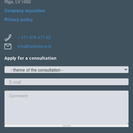
Riga, LV 1002
Company requisites
Privacy policy
+ 371 678 477 62
info@csolutions.lv
Apply for a consultation
theme
of
the
E-
consultation
mail
*