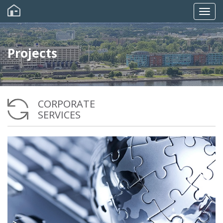
Skip
to
Togg
main
content
navig
Projects
CORPORATE
SERVICES