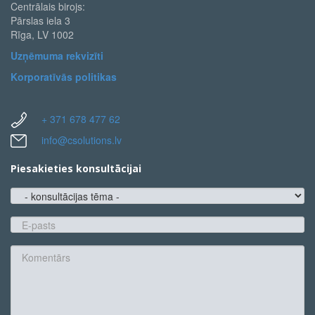
Centrālais birojs:
Pārslas iela 3
Rīga, LV 1002
Uzņēmuma rekvizīti
Korporatīvās politikas
+ 371 678 477 62
info@csolutions.lv
Piesakieties konsultācijai
konsultācijas
tēma
E-
pasts
*