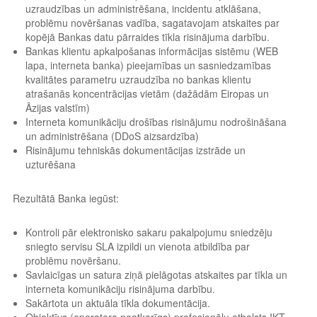
uzraudzības un administrēšana, incidentu atklāšana,
problēmu novēršanas vadība, sagatavojam atskaites par
kopējā Bankas datu pārraides tīkla risinājuma darbību.
Bankas klientu apkalpošanas informācijas sistēmu (WEB
lapa, interneta banka) pieejamības un sasniedzamības
kvalitātes parametru uzraudzība no bankas klientu
atrašanās koncentrācijas vietām (dažādām Eiropas un
Āzijas valstīm)
Interneta komunikāciju drošības risinājumu nodrošināšana
un administrēšana (DDoS aizsardzība)
Risinājumu tehniskās dokumentācijas izstrāde un
uzturēšana
Rezultātā Banka iegūst:
Kontroli pār elektronisko sakaru pakalpojumu sniedzēju
sniegto servisu SLA izpildi un vienota atbildība par
problēmu novēršanu.
Savlaicīgas un satura ziņā pielāgotas atskaites par tīkla un
interneta komunikāciju risinājuma darbību.
Sakārtota un aktuāla tīkla dokumentācija.