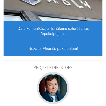
Datu komunikāciju risinājumu uzturēšanas
ārpakalpojums
Nozare: Finanšu pakalpojumi
PROJEKTA DIREKTORS