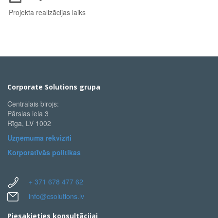
Projekta realizācijas laiks
Corporate Solutions grupa
Centrālais birojs:
Pārslas iela 3
Rīga, LV 1002
Uzņēmuma rekvizīti
Korporatīvās politikas
+ 371 678 477 62
info@csolutions.lv
Piesakieties konsultācijai