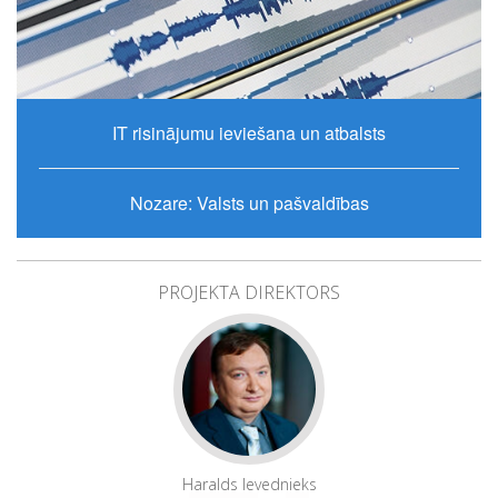
IT risinājumu ieviešana un atbalsts
Nozare: Valsts un pašvaldības
PROJEKTA DIREKTORS
Haralds Ievednieks