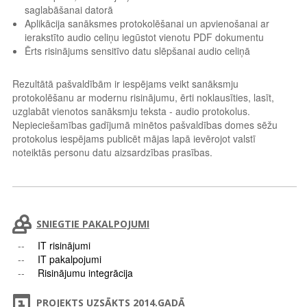
saglabāšanai datorā
Aplikācija sanāksmes protokolēšanai un apvienošanai ar
ierakstīto audio celiņu iegūstot vienotu PDF dokumentu
Ērts risinājums sensitīvo datu slēpšanai audio celiņā
Rezultātā pašvaldībām ir iespējams veikt sanāksmju
protokolēšanu ar modernu risinājumu, ērti noklausīties, lasīt,
uzglabāt vienotos sanāksmju teksta - audio protokolus.
Nepieciešamības gadījumā minētos pašvaldības domes sēžu
protokolus iespējams publicēt mājas lapā ievērojot valstī
noteiktās personu datu aizsardzības prasības.
SNIEGTIE PAKALPOJUMI
IT risinājumi
IT pakalpojumi
Risinājumu integrācija
PROJEKTS UZSĀKTS 2014.GADĀ