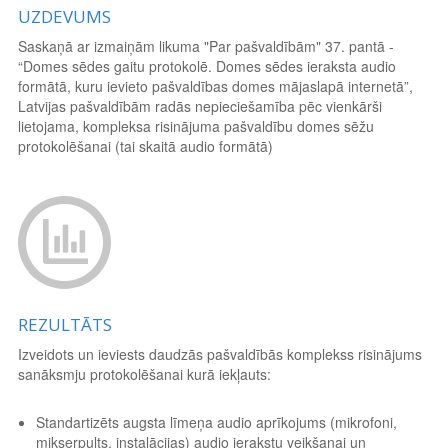
UZDEVUMS
Saskaņā ar izmaiņām likuma "Par pašvaldībām" 37. pantā -
“Domes sēdes gaitu protokolē. Domes sēdes ieraksta audio
formātā, kuru ievieto pašvaldības domes mājaslapā internetā”,
Latvijas pašvaldībām radās nepieciešamība pēc vienkārši
lietojama, kompleksa risinājuma pašvaldību domes sēžu
protokolēšanai (tai skaitā audio formātā)
REZULTĀTS
Izveidots un ieviests daudzās pašvaldībās komplekss risinājums
sanāksmju protokolēšanai kurā iekļauts:
Standartizēts augsta līmeņa audio aprīkojums (mikrofoni,
mikserpults, instalācijas) audio ierakstu veikšanai un