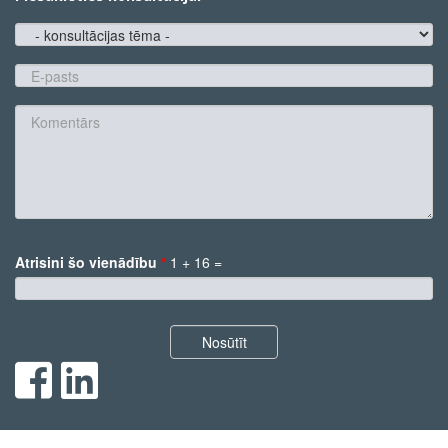
konsultācijas
tēma
E-
pasts
*
Komentārs
Atrisini šo vienādību
*
1 + 16 =
*
Nosūtīt