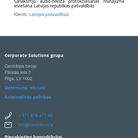
Sanāksmju audio-teksta protokolēšanas risinājuma
ieviešana Latvijas republikas pašvaldībās
Klients:
Latvijas pašvaldības
Corporate Solutions grupa
Centrālais birojs:
Pārslas iela 3
Rīga, LV 1002
Uzņēmuma rekvizīti
Korporatīvās politikas
+ 371 678 477 62
info@csolutions.lv
Piesakieties konsultācijai