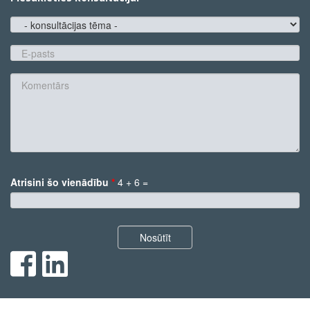
konsultācijas
tēma
E-
pasts
*
Komentārs
Atrisini šo vienādību
*
4 + 6 =
*
Nosūtīt