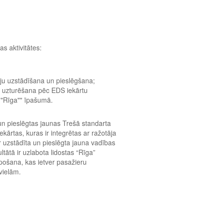
as aktivitātes:
ju uzstādīšana un pieslēgšana;
ā uzturēšana pēc EDS iekārtu
 "Rīga"" īpašumā.
 un pieslēgtas jaunas Trešā standarta
kārtas, kuras ir integrētas ar ražotāja
 uzstādīta un pieslēgta jauna vadības
ltātā ir uzlabota lidostas “Rīga”
lpošana, kas ietver pasažieru
vielām.