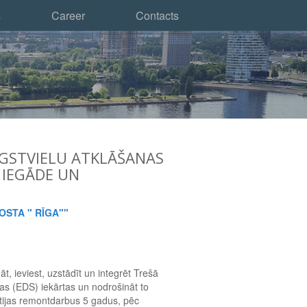
s
Career
Contacts
GSTVIELU ATKLĀŠANAS
 IEGĀDE UN
OSTA " RĪGA""
t, ieviest, uzstādīt un integrēt Trešā
as (EDS) iekārtas un nodrošināt to
ijas remontdarbus 5 gadus, pēc