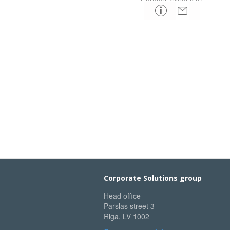
Corporate Solutions group
Head office
Parslas street 3
Riga, LV 1002