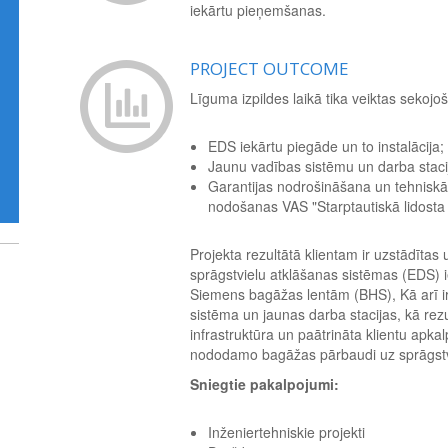
iekārtu pieņemšanas.
PROJECT OUTCOME
Līguma izpildes laikā tika veiktas sekojoš
EDS iekārtu piegāde un to instalācija;
Jaunu vadības sistēmu un darba staci
Garantijas nodrošināšana un tehnisk
nodošanas VAS "Starptautiskā lidosta
Projekta rezultātā klientam ir uzstādītas
sprāgstvielu atklāšanas sistēmas (EDS) ie
Siemens bagāžas lentām (BHS), Kā arī ir
sistēma un jaunas darba stacijas, kā rezu
infrastruktūra un paātrināta klientu apka
nododamo bagāžas pārbaudi uz sprāgst
Sniegtie pakalpojumi:
Inženiertehniskie projekti