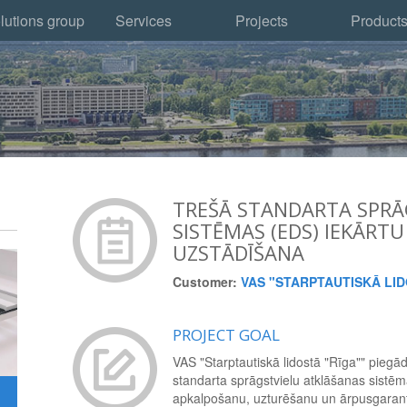
lutions group
Services
Projects
Product
TREŠĀ STANDARTA SPRĀ
SISTĒMAS (EDS) IEKĀRTU
UZSTĀDĪŠANA
Customer:
VAS "STARPTAUTISKĀ LID
PROJECT GOAL
VAS "Starptautiskā lidostā "Rīga"" piegādā
standarta sprāgstvielu atklāšanas sistēm
apkalpošanu, uzturēšanu un ārpusgarant