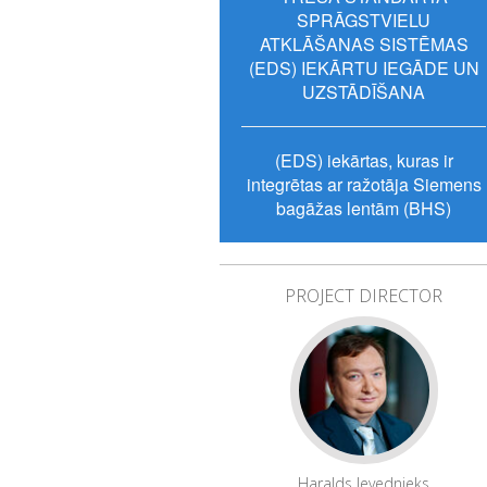
SPRĀGSTVIELU
ATKLĀŠANAS SISTĒMAS
(EDS) IEKĀRTU IEGĀDE UN
UZSTĀDĪŠANA
(EDS) iekārtas, kuras ir
integrētas ar ražotāja Siemens
bagāžas lentām (BHS)
PROJECT DIRECTOR
Haralds Ievednieks