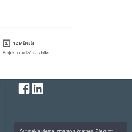
12 MĒNEŠI
Projekta realizācijas laiks
Šī tīmekļa vietne izmanto sīkdatnes. Piekrītot