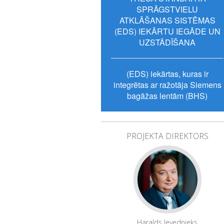
SPRĀGSTVIELU
ATKLĀŠANAS SISTĒMAS
(EDS) IEKĀRTU IEGĀDE UN
UZSTĀDĪŠANA
(EDS) iekārtas, kuras ir
integrētas ar ražotāja Siemens
bagāžas lentām (BHS)
PROJEKTA DIREKTORS
Haralds Ievednieks