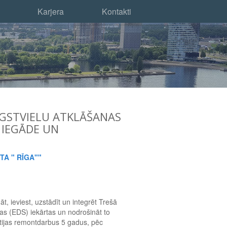
Karjera
Kontakti
GSTVIELU ATKLĀŠANAS
 IEGĀDE UN
TA " RĪGA""
t, ieviest, uzstādīt un integrēt Trešā
as (EDS) iekārtas un nodrošināt to
ijas remontdarbus 5 gadus, pēc