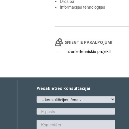
Drošība
Informācijas tehnoloģijas
SNIEGTIE PAKALPOJUMI
Inženiertehniskie projekti
Piesakieties konsultācijai
konsultācijas
tēma
E-
pasts