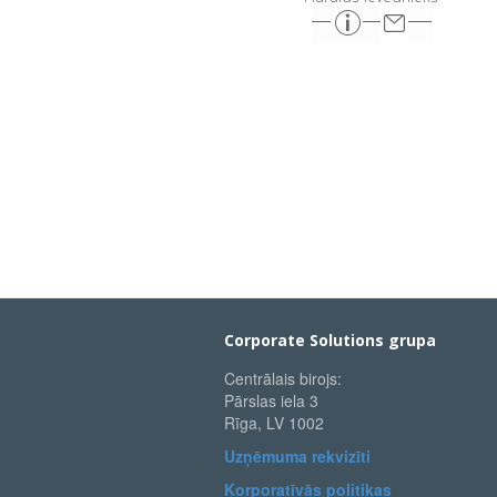
Corporate Solutions grupa
Centrālais birojs:
Pārslas iela 3
Rīga, LV 1002
Uzņēmuma rekvizīti
Korporatīvās politikas