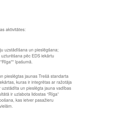
as aktivitātes:
ju uzstādīšana un pieslēgšana;
ā uzturēšana pēc EDS iekārtu
 "Rīga"" īpašumā.
 un pieslēgtas jaunas Trešā standarta
kārtas, kuras ir integrētas ar ražotāja
 uzstādīta un pieslēgta jauna vadības
ltātā ir uzlabota lidostas “Rīga”
lpošana, kas ietver pasažieru
vielām.