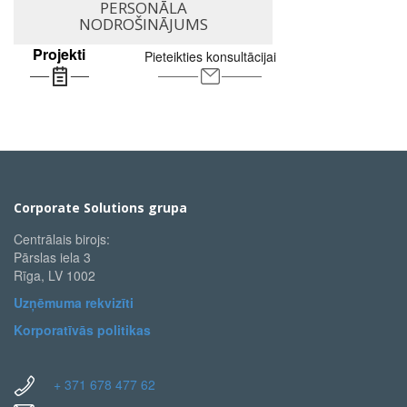
PERSONĀLA
NODROŠINĀJUMS
Projekti
Pieteikties konsultācijai
Corporate Solutions grupa
Centrālais birojs:
Pārslas iela 3
Rīga, LV 1002
Uzņēmuma rekvizīti
Korporatīvās politikas
+ 371 678 477 62