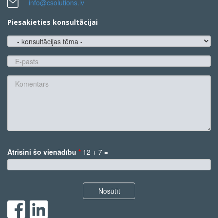
info@csolutions.lv
Piesakieties konsultācijai
konsultācijas
tēma
E-
pasts
*
Komentārs
Atrisini šo vienādību
*
12 + 7 =
*
Nosūtīt