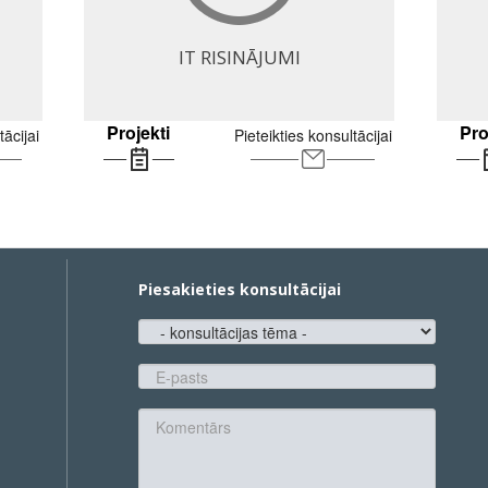
IT RISINĀJUMI
Projekti
Pro
tācijai
Pieteikties konsultācijai
Piesakieties konsultācijai
konsultācijas
tēma
E-
pasts
*