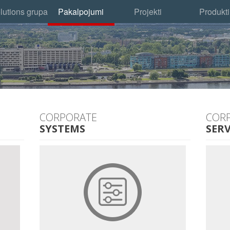
lutions grupa
Pakalpojumi
Projekti
Produkti
CORPORATE
COR
SYSTEMS
SERV