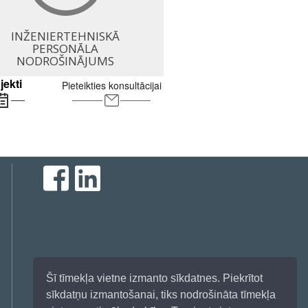
INŽENIERTEHNISKĀ
PERSONĀLA
NODROŠINĀJUMS
jekti
Pieteikties konsultācijai
Šī tīmekļa vietne izmanto sīkdatnes. Piekrītot
sīkdatņu izmantošanai, tiks nodrošināta tīmekļa