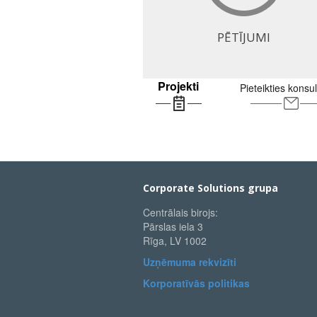
PĒTĪJUMI
Projekti
Pieteikties konsul
Corporate Solutions grupa
Centrālais birojs:
Pārslas iela 3
Rīga, LV 1002
Uzņēmuma rekvizīti
Korporatīvās politikas