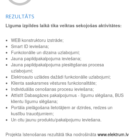
REZULTĀTS
Līguma izpildes laikā tika veiktas sekojošas aktivitātes:
WEB konstruktoru izstrāde;
Smart ID ieviešana;
Funkcionālie un dizaina uzlabojumi;
Jauna papildpakalpojuma ieviešana;
Jauna papildpakalpojuma pieslēgšanas procesa
uzlabojumi;
Elektroauto uzlādes dažādi funkcionālie uzlabojumi;
Klienta saskarsmes vēstures funkcionalitāte;
Individuālās cenošanas procesu ieviešana;
Attīstīt Dabasgāzes pakalpojumus - līgumu slēgšana, BUS
klientu līgumu slēgšana;
Portāla pielāgošana lietotājiem ar dzirdes, redzes un
kustību traucējumiem;
Un citu jaunu produktu/pakalpojumu ieviešana.
Projekta īstenošanas rezultātā tika nodrošināta
www.elektrum.lv