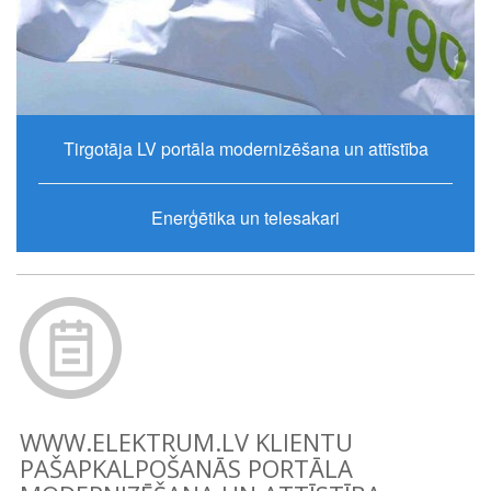
Tirgotāja LV portāla modernizēšana un attīstība
Enerģētika un telesakari
WWW.ELEKTRUM.LV KLIENTU
PAŠAPKALPOŠANĀS PORTĀLA