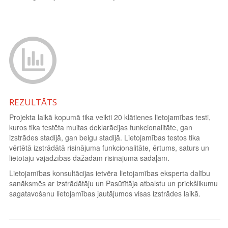
REZULTĀTS
Projekta laikā kopumā tika veikti 20 klātienes lietojamības testi,
kuros tika testēta muitas deklarācijas funkcionalitāte, gan
izstrādes stadijā, gan beigu stadijā. Lietojamības testos tika
vērtētā izstrādātā risinājuma funkcionalitāte, ērtums, saturs un
lietotāju vajadzības dažādām risinājuma sadaļām.
Lietojamības konsultācijas ietvēra lietojamības eksperta dalību
sanāksmēs ar izstrādātāju un Pasūtītāja atbalstu un priekšlikumu
sagatavošanu lietojamības jautājumos visas izstrādes laikā.