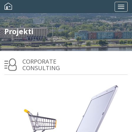
Pārlekt
uz
Togg
galveno
saturu
navig
Projekti
CORPORATE
CONSULTING