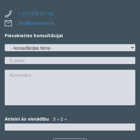
+ 371 678 477 62
info@csolutions.lv
Piesakieties konsultācijai
konsultācijas
tēma
E-
pasts
*
Komentārs
Atrisini šo vienādību
*
3 + 2 =
*