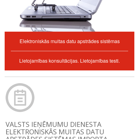
Elektroniskās muitas datu apstrādes sistēmas
Lietojamības konsultācijas. Lietojamības testi.
VALSTS IEŅĒMUMU DIENESTA
ELEKTRONISKĀS MUITAS DATU
APSTRĀDES SISTĒMAS IMPORTA