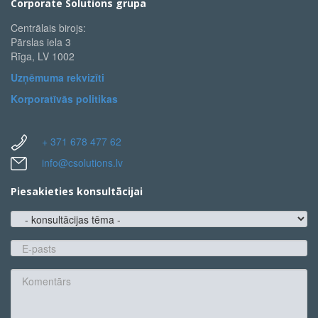
Corporate Solutions grupa
Centrālais birojs:
Pārslas iela 3
Rīga, LV 1002
Uzņēmuma rekvizīti
Korporatīvās politikas
+ 371 678 477 62
info@csolutions.lv
Piesakieties konsultācijai
konsultācijas
tēma
E-
pasts
*