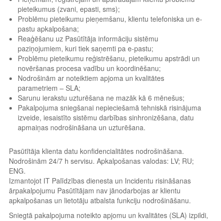
pieteikumus (zvani, epasti, sms);
Problēmu pieteikumu pieņemšanu, klientu telefoniska un e-
pastu apkalpošana;
Reaģēšanu uz Pasūtītāja informāciju sistēmu
paziņojumiem, kuri tiek saņemti pa e-pastu;
Problēmu pieteikumu reģistrēšanu, pieteikumu apstrādi un
novēršanas procesa vadību un koordinēšanu;
Nodrošinām ar noteiktiem apjoma un kvalitātes
parametriem – SLA;
Sarunu ierakstu uzturēšana ne mazāk kā 6 mēnešus;
Pakalpojuma sniegšanai nepieciešamā tehniskā risinājuma
izveide, iesaistīto sistēmu darbības sinhronizēšana, datu
apmaiņas nodrošināšana un uzturēšana.
Pasūtītāja klienta datu konfidencialitātes nodrošināšana.
Nodrošinām 24/7 h servisu. Apkalpošanas valodas: LV; RU;
ENG.
Izmantojot IT Palīdzības dienesta un Incidentu risināšanas
ārpakalpojumu Pasūtītājam nav jānodarbojas ar klientu
apkalpošanas un lietotāju atbalsta funkciju nodrošināšanu.
Sniegtā pakalpojuma noteikto apjomu un kvalitātes (SLA) izpildi,