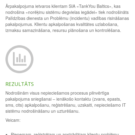
Ārpakalpojuma ietvaros klientam SIA «TankYou Baltics», kas
nodrošina «norēķinu sistēmu degvielas iegādei» tiek nodrošināts
Palīdzības dienesta un Problēmu (incidentu) vadības risināšanas
pakalpojumus. Klientu apkalpošanas kvalitātes uzlabošana,
izmaksu samazināšana, resursu plānošana un kontrolēšana.
REZULTĀTS
Nodrošinām visus nepieciešamos procesus pilnvērtīga
pakalpojuma sniegšanai – ienākošo kontaktu (zvans, epasts,
sms, cits) apkalpošanu, reģistrēšanu, uzskaiti, nepieciešamo IT
sistēmu nodrošināšanu un uzturēšanu.
Veicam:
Pieņemam, reģistrējam un apstrādājam klientu problēmu