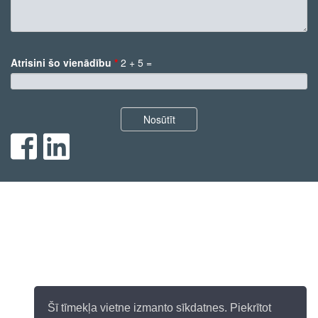
Komentārs
Atrisini šo vienādību
*
2 + 5 =
*
Nosūtīt
Šī tīmekļa vietne izmanto sīkdatnes. Piekrītot