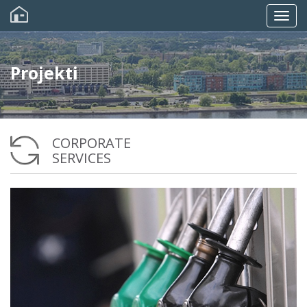
Pārlekt
uz
Togg
galveno
saturu
navig
Projekti
CORPORATE
SERVICES