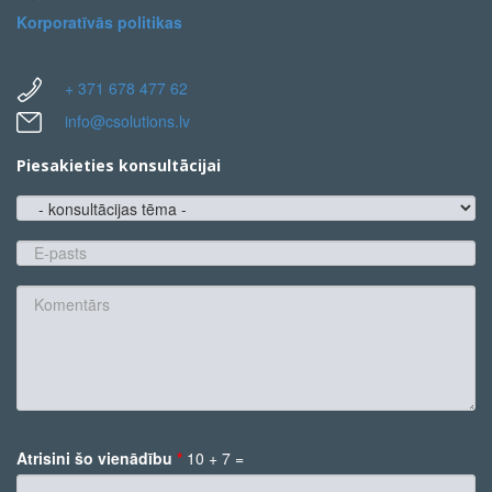
Korporatīvās politikas
+ 371 678 477 62
info@csolutions.lv
Piesakieties konsultācijai
konsultācijas
tēma
E-
pasts
*
Komentārs
Atrisini šo vienādību
*
10 + 7 =
*