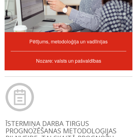
Pētījums, metodoloģija un vadlīnijas
Nozare: valsts un pašvaldības
ĪSTERMIŅA DARBA TIRGUS
PROGNOZĒŠANAS METODOLOĢIJAS