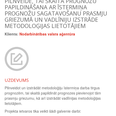
PILNVEIDE, TAI SKAITĀ PROGNOŽU
PAPILDINĀŠANA AR ĪSTERMIŅA
PROGNOŽU SAGATAVOŠANU PRASMJU
GRIEZUMĀ UN VADLĪNIJU IZSTRĀDE
METODOLOĢIJAS LIETOTĀJIEM
Klients:
Nodarbinātības valsts aģentūra
UZDEVUMS
Pilnveidot un izstrādāt metodoloģiju īstermiņa darba tirgus
prognozēm, tai skaitā papildināt prognozes pievienojot tām
prasmju griezumu, kā arī izstrādāt vadlīnijas metodoloģijas
lietotājiem.
Projekta ietvaros tika veikti šādi galvenie darbi: