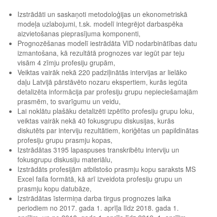
Izstrādāti un saskaņoti metodoloģijas un ekonometriskā
modeļa uzlabojumi, t.sk. modelī integrējot darbaspēka
aizvietošanas pieprasījuma komponenti,
Prognozēšanas modelī iestrādāta VID nodarbinātības datu
izmantošana, kā rezultātā prognozes var iegūt par teju
visām 4 zīmju profesiju grupām,
Veiktas vairāk nekā 220 padziļinātās intervijas ar lielāko
daļu Latvijā pārstāvēto nozaru ekspertiem, kurās iegūta
detalizēta informācija par profesiju grupu nepieciešamajām
prasmēm, to svarīgumu un veidu,
Lai noklātu plašāku detalizēti izpētīto profesiju grupu loku,
veiktas vairāk nekā 40 fokusgrupu diskusijas, kurās
diskutēts par interviju rezultātiem, koriģētas un papildinātas
profesiju grupu prasmju kopas,
Izstrādātas 3195 lapaspuses transkribētu interviju un
fokusgrupu diskusiju materiālu,
Izstrādāts profesijām atbilstošo prasmju kopu saraksts MS
Excel faila formātā, kā arī izveidota profesiju grupu un
prasmju kopu datubāze,
Izstrādātas īstermiņa darba tirgus prognozes laika
periodiem no 2017. gada 1. aprīļa līdz 2018. gada 1.