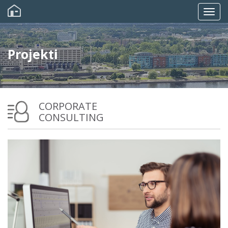
Pārlekt
uz
Togg
galveno
saturu
navig
Projekti
CORPORATE
CONSULTING