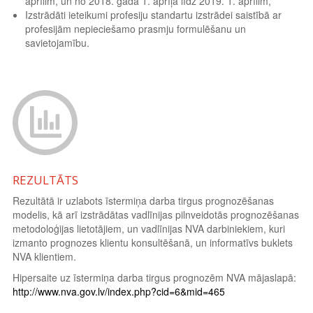
aprīlim, un no 2018. gada 1. aprīļa līdz 2019. 1. aprīlim,
Izstrādāti ieteikumi profesiju standartu izstrādei saistībā ar
profesijām nepieciešamo prasmju formulēšanu un
savietojamību.
REZULTĀTS
Rezultātā ir uzlabots īstermiņa darba tirgus prognozēšanas
modelis, kā arī izstrādātas vadlīnijas pilnveidotās prognozēšanas
metodoloģijas lietotājiem, un vadlīnijas NVA darbiniekiem, kuri
izmanto prognozes klientu konsultēšanā, un informatīvs buklets
NVA klientiem.
Hipersaite uz īstermiņa darba tirgus prognozēm NVA mājaslapā:
http://www.nva.gov.lv/index.php?cid=6&mid=465