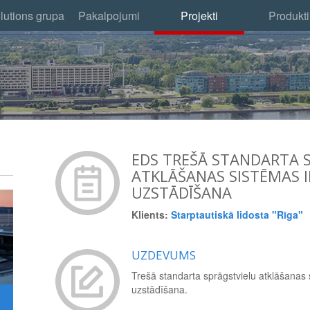
lutions grupa
Pakalpojumi
Projekti
Produkti
EDS TREŠĀ STANDARTA 
ATKLĀŠANAS SISTĒMAS 
UZSTĀDĪŠANA
Klients:
Starptautiskā lidosta "Rīga"
UZDEVUMS
Trešā standarta sprāgstvielu atklāšanas
uzstādīšana.