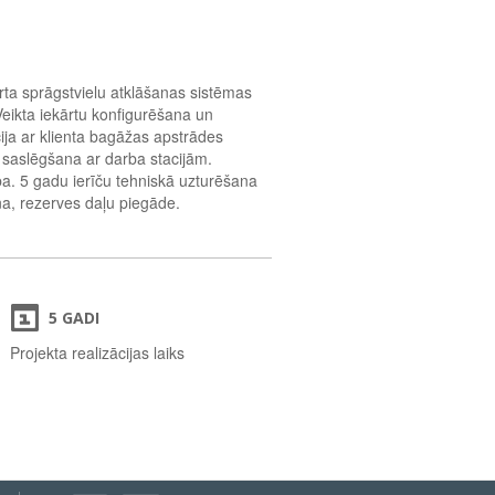
rta sprāgstvielu atklāšanas sistēmas
 Veikta iekārtu konfigurēšana un
ija ar klienta bagāžas apstrādes
 saslēgšana ar darba stacijām.
a. 5 gadu ierīču tehniskā uzturēšana
a, rezerves daļu piegāde.
5 GADI
Projekta realizācijas laiks