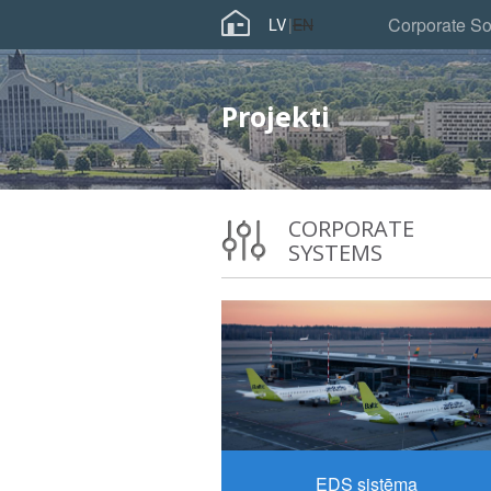
Pārlekt
Corporate So
LV
EN
uz
galveno
saturu
Projekti
CORPORATE
SYSTEMS
EDS sistēma