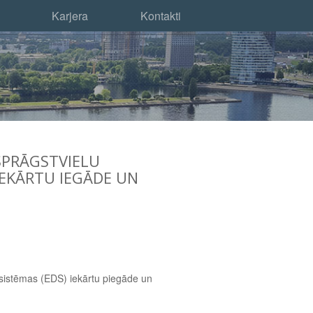
Karjera
Kontakti
SPRĀGSTVIELU
IEKĀRTU IEGĀDE UN
 sistēmas (EDS) iekārtu piegāde un