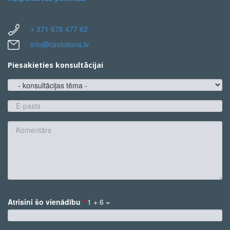
+ 371 678 477 62
info@csolutions.lv
Piesakieties konsultācijai
konsultācijas
tēma
E-
pasts
*
Komentārs
Atrisini šo vienādību
*
1 + 6 =
*