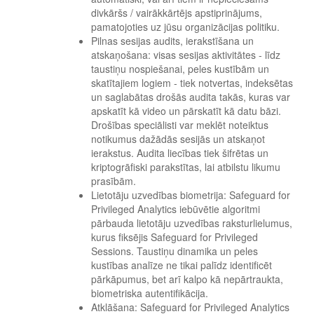
divkāršs / vairākkārtējs apstiprinājums,
pamatojoties uz jūsu organizācijas politiku.
Pilnas sesijas audits, ierakstīšana un
atskaņošana: visas sesijas aktivitātes - līdz
taustiņu nospiešanai, peles kustībām un
skatītajiem logiem - tiek notvertas, indeksētas
un saglabātas drošās audita takās, kuras var
apskatīt kā video un pārskatīt kā datu bāzi.
Drošības speciālisti var meklēt noteiktus
notikumus dažādās sesijās un atskaņot
ierakstus. Audita liecības tiek šifrētas un
kriptogrāfiski parakstītas, lai atbilstu likumu
prasībām.
Lietotāju uzvedības biometrija: Safeguard for
Privileged Analytics iebūvētie algoritmi
pārbauda lietotāju uzvedības raksturlielumus,
kurus fiksējis Safeguard for Privileged
Sessions. Taustiņu dinamika un peles
kustības analīze ne tikai palīdz identificēt
pārkāpumus, bet arī kalpo kā nepārtraukta,
biometriska autentifikācija.
Atklāšana: Safeguard for Privileged Analytics