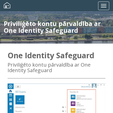
Pārlekt
uz
Togg
galveno
saturu
navig
Priviliģēto kontu pārvaldība ar
One Identity Safeguard
One Identity Safeguard
Priviliģēto kontu pārvaldība ar One
Identity Safeguard