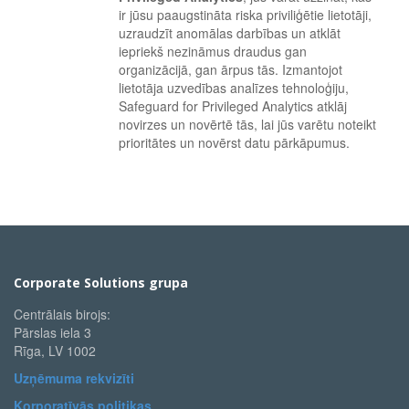
ir jūsu paaugstināta riska priviliģētie lietotāji,
uzraudzīt anomālas darbības un atklāt
iepriekš nezināmus draudus gan
organizācijā, gan ārpus tās. Izmantojot
lietotāja uzvedības analīzes tehnoloģiju,
Safeguard for Privileged Analytics atklāj
novirzes un novērtē tās, lai jūs varētu noteikt
prioritātes un novērst datu pārkāpumus.
Corporate Solutions grupa
Centrālais birojs:
Pārslas iela 3
Rīga, LV 1002
Uzņēmuma rekvizīti
Korporatīvās politikas