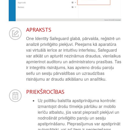
APRAKSTS
One Identity Safeguard glabā, pārvalda, reģistrē un
analizē priviliģēto piekļuvi. Pieejams kā aparatūra
vai virtuālā ierīce ar intuitīvu interfeisu, Safeguard
var atklāt un apturēt nezināmus draudus, vienlaikus
apmierinot auditoru un administratoru prasības. Tas
ir integrēts risinājums, kas apvieno drošu paroļu
seifu un sesiju pārvaldības un uzraudzības
risinājumu ar draudu atklāšanu un analītiku.
PRIEKŠROCĪBAS
Uz politiku balstīta apstiprinājuma kontrole:
izmantojot drošu tīmekļa pārlūku ar mobilo
ierīču atbalstu, jūs varat pieprasīt piekļuvi un
nodrošināt priviliģēto paroļu un sesiju
apstiprināšanu. Pieprasījumus var apstiprināt
automātiski, vai arī tiem ir nepieciešams