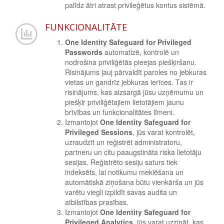
palīdz ātri atrast privileģētus kontus sistēmā.
FUNKCIONALITĀTE
One Identity Safeguard for Privileged
Passwords
automatizē, kontrolē un
nodrošina priviliģētās pieejas piešķiršanu.
Risinājums ļauj pārvaldīt paroles no jebkuras
vietas un gandrīz jebkuras ierīces. Tas ir
risinājums, kas aizsargā jūsu uzņēmumu un
piešķir priviliģētajiem lietotājiem jaunu
brīvības un funkcionalitātes līmeni.
Izmantojot
One Identity Safeguard for
Privileged Sessions
, jūs varat kontrolēt,
uzraudzīt un reģistrēt administratoru,
partneru un citu paaugstināta riska lietotāju
sesijas. Reģistrēto sesiju saturs tiek
indeksēts, lai notikumu meklēšana un
automātiskā ziņošana būtu vienkārša un jūs
varētu viegli izpildīt savas audita un
atbilstības prasības.
Izmantojot
One Identity Safeguard for
Privileged Analytics
, jūs varat uzzināt, kas