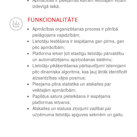
Apmācības ir pieejamas katram lietotājam viņam
izdevīgā laikā.
FUNKCIONALITĀTE
Apmācības organizēšanas process ir pilnībā
pielāgojams vajadzībām;
Lietotāju testēšana ir iespējama gan pirms, gan
pēc apmācībām;
Platforma ietver ļoti elastīgu lietotāju pārvaldību
un automatizējamu apziņošanas sistēmu;
Lietotāju pikšķerēšansa pārbaudījumi īstenojami
pēc dinamiska algoritma, kas ļauj ātrāk identificēt
aizsardzības vājos posmus;
Pieejama pilna statistika un atskaites par
veiktajām apmācībām;
Papildus satura pieteikšana ir iespējama
platformas ietvaros;
Atskaites un statusa ziņojumi vadībai par
uzņēmuma lietotāju apguves sekmēm un gaitu.