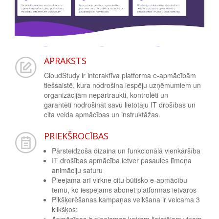
APRAKSTS
CloudStudy ir interaktīva platforma e-apmācībām
tiešsaistē, kura nodrošina iespēju uzņēmumiem un
organizācijām nepārtraukti, kontrolēti un
garantēti nodrošināt savu lietotāju IT drošības un
cita veida apmācības un instruktāžas.
PRIEKŠROCĪBAS
Pārsteidzoša dizaina un funkcionālā vienkāršība
IT drošības apmācība ietver pasaules līmeņa
animāciju saturu
Pieejama arī virkne citu būtisko e-apmācību
tēmu, ko iespējams abonēt platformas ietvaros
Pikšķerēšanas kampaņas veikšana ir veicama 3
klikšķos;