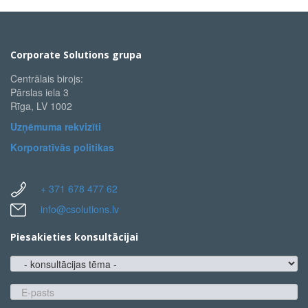
Corporate Solutions grupa
Centrālais birojs:
Pārslas iela 3
Rīga, LV 1002
Uzņēmuma rekvizīti
Korporatīvās politikas
+ 371 678 477 62
info@csolutions.lv
Piesakieties konsultācijai
konsultācijas
tēma