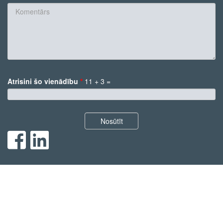
E-
pasts
*
Komentārs
Atrisini šo vienādību
*
11 + 3 =
*
Nosūtīt