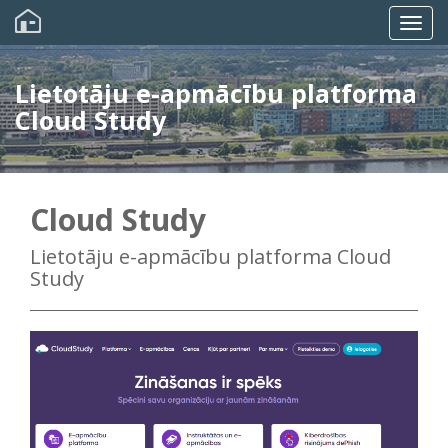
Pārlekt
uz
Togg
galveno
saturu
navig
Lietotāju e-apmācību platforma
Cloud Study
Cloud Study
Lietotāju e-apmācību platforma Cloud
Study