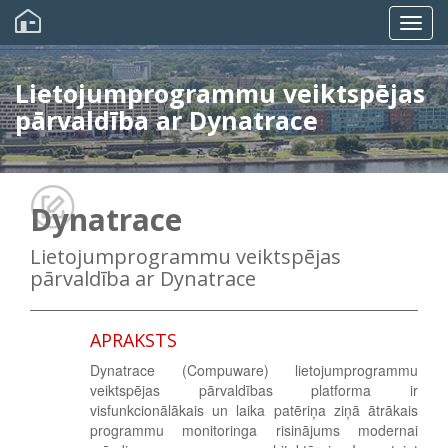
Pārlekt
uz
Togg
galveno
saturu
navig
Lietojumprogrammu veiktspējas
pārvaldība ar Dynatrace
Dynatrace
Lietojumprogrammu veiktspējas
pārvaldība ar Dynatrace
APRAKSTS
Dynatrace (Compuware) lietojumprogrammu
veiktspējas pārvaldības platforma ir
visfunkcionālākais un laika patēriņa ziņā ātrākais
programmu monitoringa risinājums modernai