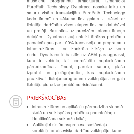
mūsdienu programmu arhitektūrai. Izmantojot
PurePath Technology Dynatrace nosaka laiku un
saturu visām transakcijām PurePath Technology
koda līmenī no sākuma līdz galam - sākot ar
lietotāja darbībām visos etapos līdz pat datubāzei
un pretēji. Balstoties uz precīzām, atomu līmeņa
detaļām Dynatrace ļauj noteikt ātrākos problēmu
pamatcēloņus
par 100% transakciju un programmu
infrastruktūras
- no konkrēta klikšķa uz koda
rindu. Dynatrace ir balstīts uz APM paraugpraksi,
kura ir veidota, lai nodrošinātu nepieciešamo
pārredzamības līmeni, pareizo saturu, plašu
izpratni un pielāgojamību, kas nepieciešama
proaktīvai lietojumprogrammu veiktspējas un gala
lietotāju pieredzes problēmu risināšanai.
PRIEKŠROCĪBAS
Infrastruktūras un aplikāciju pārraudzība vienotā
skatā un veiktspējas problēmu pamatcēloņu
identificēšana sekunžu laikā;
Aplūkojiet sistēmas/procesa sastāvdaļu
korelāciju ar atsevišķu darbību veiktspēju, kuras