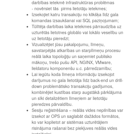
darbības ietekmē infrastruktūras problēmas
- novērsiet tās pirms lietotāju ietekmes;
Izsekojiet katru transakciju no klikšķa līdz gala
komandas izsaukšanai vai SQL paziņojumam;
Tūlītēja darbības laika ietekmes pārraudzība uz
uzturētās lietotnes globālo vai lokālo veselību un
uz lietotāju pieredzi;
Vizualizējiet jūsu pakalpojumu, līmeņu,
savstarpējās atkarības un starplīmeņu procesu
reālā laika topoloģiju un saņemiet publisko
mākoņu, trešo pušu API, NGINX, VMware,
lieldatoru komponenšu u.c. pārredzamību;
Lai iegūtu koda līmeņa informāciju izsekojot
darījumus no gala lietotāja līdz back-end un drill-
down problemātisko transakciju gadījumos,
kombinējiet kustības starp augstākā pārklājuma
un sīki detalizētiem līmeņiem ar lietotāju
pieredzes pārvaldību.
Sesiju reģistrēšana – reālās vides nepilnības var
izsekot ar OPS un saglabāt dažādos formātos,
ko var koplietot ar sistēmas uzturētājiem
risinājuma rašanai bez piekļuves reālās vides