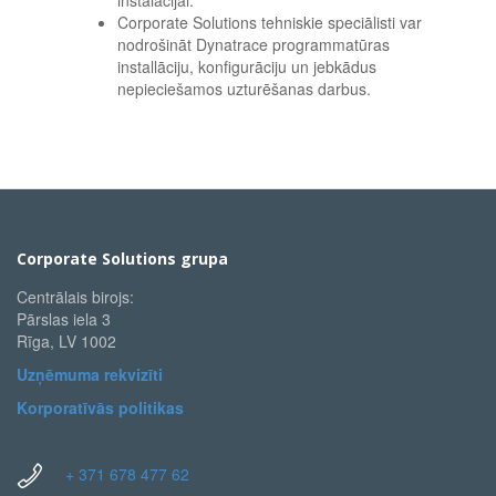
instalācijai.
Corporate Solutions tehniskie speciālisti var
nodrošināt Dynatrace programmatūras
installāciju, konfigurāciju un jebkādus
nepieciešamos uzturēšanas darbus.
Corporate Solutions grupa
Centrālais birojs:
Pārslas iela 3
Rīga, LV 1002
Uzņēmuma rekvizīti
Korporatīvās politikas
+ 371 678 477 62