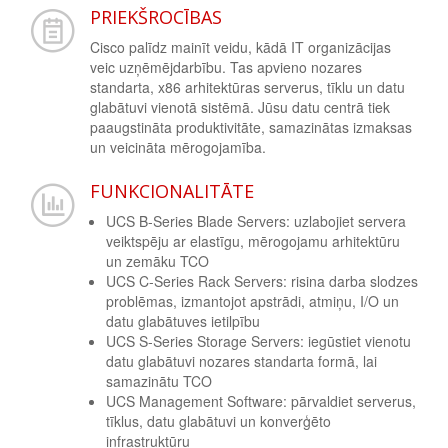
PRIEKŠROCĪBAS
Cisco palīdz mainīt veidu, kādā IT organizācijas
veic uzņēmējdarbību. Tas apvieno nozares
standarta, x86 arhitektūras serverus, tīklu un datu
glabātuvi vienotā sistēmā. Jūsu datu centrā tiek
paaugstināta produktivitāte, samazinātas izmaksas
un veicināta mērogojamība.
FUNKCIONALITĀTE
UCS B-Series Blade Servers: uzlabojiet servera
veiktspēju ar elastīgu, mērogojamu arhitektūru
un zemāku TCO
UCS C-Series Rack Servers: risina darba slodzes
problēmas, izmantojot apstrādi, atmiņu, I/O un
datu glabātuves ietilpību
UCS S-Series Storage Servers: iegūstiet vienotu
datu glabātuvi nozares standarta formā, lai
samazinātu TCO
UCS Management Software: pārvaldiet serverus,
tīklus, datu glabātuvi un konverģēto
infrastruktūru