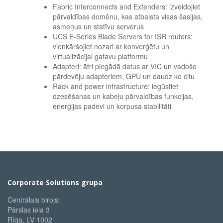
Fabric Interconnects and Extenders: izveidojiet
pārvaldības domēnu, kas atbalsta visas šasijas,
asmeņus un statīvu serverus
UCS E-Series Blade Servers for ISR routers:
vienkāršojiet nozari ar konverģētu un
virtualizācijai gatavu platformu
Adapteri: ātri piegādā datus ar VIC un vadošo
pārdevēju adapteriem, GPU un daudz ko citu
Rack and power infrastructure: iegūstiet
dzesēšanas un kabeļu pārvaldības funkcijas,
enerģijas padevi un korpusa stabilitāti
Corporate Solutions grupa
Centrālais birojs:
Pārslas iela 3
Rīga, LV 1002