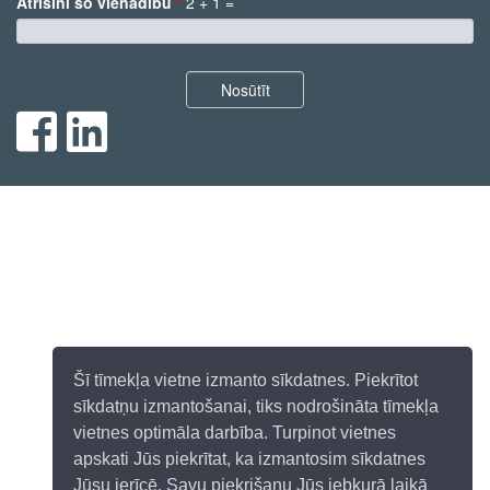
Atrisini šo vienādību
*
2 + 1 =
*
Nosūtīt
Šī tīmekļa vietne izmanto sīkdatnes. Piekrītot
sīkdatņu izmantošanai, tiks nodrošināta tīmekļa
vietnes optimāla darbība. Turpinot vietnes
apskati Jūs piekrītat, ka izmantosim sīkdatnes
Jūsu ierīcē. Savu piekrišanu Jūs jebkurā laikā