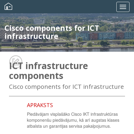
Pārlekt
uz
Togg
galveno
saturu
navig
Cisco components for ICT
infrastructure
ICT infrastructure
components
Cisco components for ICT infrastructure
APRAKSTS
Piedāvājam visplašāko Cisco IKT infrastruktūras
komponenšu piedāvājumu, kā arī augstas klases
atbalsta un garantijas servisa pakalpojumus.