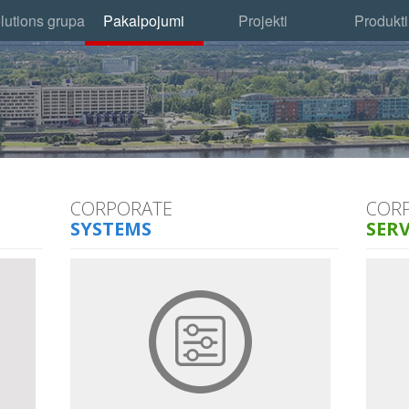
lutions grupa
Pakalpojumi
Projekti
Produkti
CORPORATE
COR
SYSTEMS
SERV