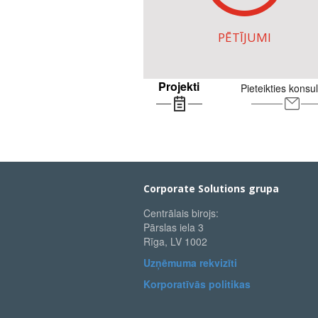
PĒTĪJUMI
Projekti
Pieteikties konsul
Corporate Solutions grupa
Centrālais birojs:
Pārslas iela 3
Rīga, LV 1002
Uzņēmuma rekvizīti
Korporatīvās politikas