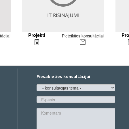
IT RISINĀJUMI
Projekti
Pro
tācijai
Pieteikties konsultācijai
Piesakieties konsultācijai
konsultācijas
tēma
E-
pasts
*