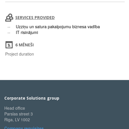
SERVICES PROVIDED
Uzziņu un satura pakalpojumu biznesa vadība
IT risinājumi
6 MĒNEŠI
Project duration
Corporate Solutions group
Head office
Parslas street 3
Riga, LV 1002
Company requisites