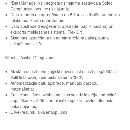
"DataManage" kā integrēta risinājuma sastāvdaļa Soleo
Communications Inc risinājumā;
Datu imports un agregēšana no 5 Turcijas fiksēto un mobilo
telekomunikāciju operatoriem;
Datu apstrāde (rediģēšana, apstrāde, papildināšana) un
eksports meklēšanas sistēmai 'FlexiQ";
Sistēmas uzturēšana un administrēšana pakalpojuma
sniegšanas laikā;
Klienta "AssisTT" ieguvums:
Aizstāta esošā tehnoloģiski novecojusī esošā piegādātāja
VoltDelta uzziņu dienesta sistēma '360';
Automatizācija datu apstrādē, manuālo darbību
mazināšana;
Funkcionalitātes uzlabojumi, kas sniedz iespēju nodrošināt
augstākas kvalitātes un plašāka spektra uzziņu dienesta
pakalpojumus;
Cilvēkresursu laika ietaupījums;