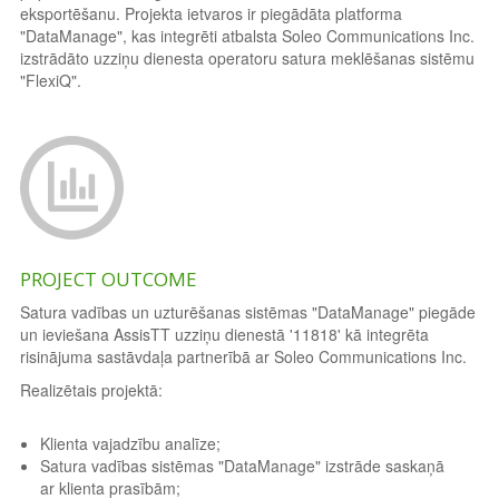
eksportēšanu. Projekta ietvaros ir piegādāta platforma
"DataManage", kas integrēti atbalsta Soleo Communications Inc.
izstrādāto uzziņu dienesta operatoru satura meklēšanas sistēmu
"FlexiQ".
PROJECT OUTCOME
Satura vadības un uzturēšanas sistēmas "DataManage" piegāde
un ieviešana AssisTT uzziņu dienestā '11818' kā integrēta
risinājuma sastāvdaļa partnerībā ar Soleo Communications Inc.
Realizētais projektā:
Klienta vajadzību analīze;
Satura vadības sistēmas "DataManage" izstrāde saskaņā
ar klienta prasībām;