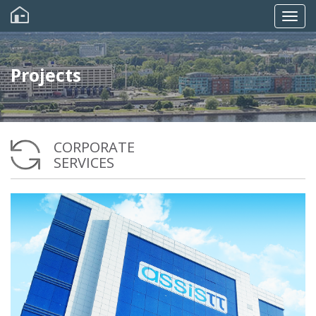
Skip
to
Togg
main
content
navig
Projects
CORPORATE
SERVICES