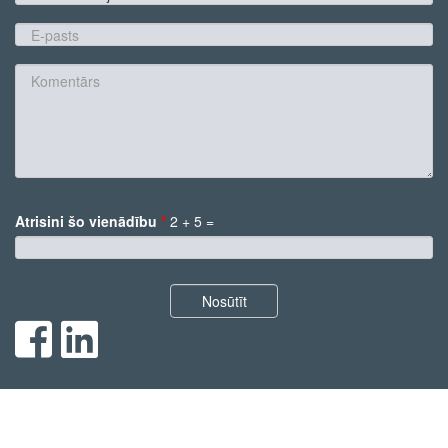
konsultācijas
tēma
E-
pasts
*
Komentārs
Atrisini šo vienādību
*
2 + 5 =
*
Nosūtīt