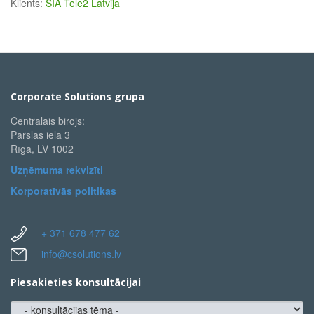
Klients:
SIA Tele2 Latvija
Corporate Solutions grupa
Centrālais birojs:
Pārslas iela 3
Rīga, LV 1002
Uzņēmuma rekvizīti
Korporatīvās politikas
+ 371 678 477 62
info@csolutions.lv
Piesakieties konsultācijai