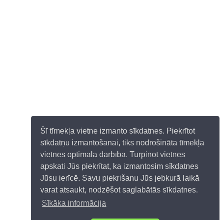
Šī tīmekļa vietne izmanto sīkdatnes. Piekrītot
sīkdatņu izmantošanai, tiks nodrošināta tīmekļa
vietnes optimāla darbība. Turpinot vietnes
apskati Jūs piekrītat, ka izmantosim sīkdatnes
Jūsu ierīcē. Savu piekrišanu Jūs jebkurā laikā
varat atsaukt, nodzēšot saglabātās sīkdatnes.
Sīkāka informācija