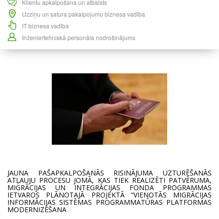
Klientu apkalpošana un atbalsts
Uzziņu un satura pakalpojumu biznesa vadība
IT biznesa vadība
Inženiertehniskā personāla nodrošinājums
JAUNA PAŠAPKALPOŠANĀS RISINĀJUMA UZTURĒŠANĀS
ATĻAUJU PROCESU JOMĀ, KAS TIEK REALIZĒTI PATVĒRUMA,
MIGRĀCIJAS UN INTEGRĀCIJAS FONDA PROGRAMMAS
IETVAROS PLĀNOTAJĀ PROJEKTĀ “VIENOTĀS MIGRĀCIJAS
INFORMĀCIJAS SISTĒMAS PROGRAMMATŪRAS PLATFORMAS
MODERNIZĒŠANA