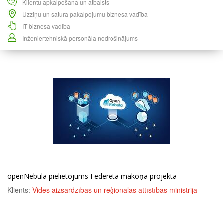
Klientu apkalpošana un atbalsts
Uzziņu un satura pakalpojumu biznesa vadība
IT biznesa vadība
Inženiertehniskā personāla nodrošinājums
openNebula pielietojums Federētā mākoņa projektā
Klients:
Vides aizsardzības un reģionālās attīstības ministrija