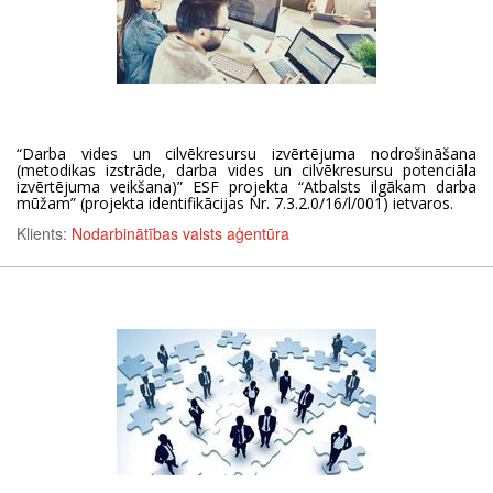
“Darba vides un cilvēkresursu izvērtējuma nodrošināšana
(metodikas izstrāde, darba vides un cilvēkresursu potenciāla
izvērtējuma veikšana)” ESF projekta “Atbalsts ilgākam darba
mūžam” (projekta identifikācijas Nr. 7.3.2.0/16/l/001) ietvaros.
Klients:
Nodarbinātības valsts aģentūra