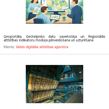
Ģeoportāla, Ģeotelpisko datu savietotāja un Reģionālās
attīstības indikatoru moduļa pilnveidošana un uzturēšana
Klients:
Valsts digitālās attīstības aģentūra