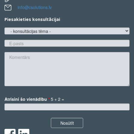
info@csolutions.lv
Piesakieties konsultācijai
konsultācijas
tēma
E-
pasts
*
Komentārs
Atrisini šo vienādību
*
5 + 2 =
*
Nosūtīt