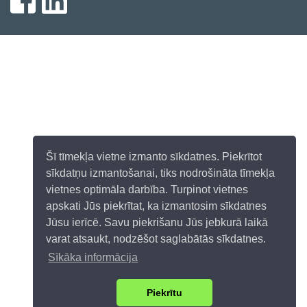
Šī tīmekļa vietne izmanto sīkdatnes. Piekrītot
sīkdatņu izmantošanai, tiks nodrošināta tīmekļa
vietnes optimāla darbība. Turpinot vietnes
apskati Jūs piekrītat, ka izmantosim sīkdatnes
Jūsu ierīcē. Savu piekrišanu Jūs jebkurā laikā
varat atsaukt, nodzēšot saglabātās sīkdatnes.
Sīkāka informācija
Piekrītu