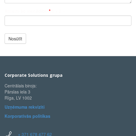
Komentārs
Atrisini šo vienādību
*
5 + 2 =
*
Nosūtīt
Corporate Solutions grupa
Centrālais birojs:
Pārslas iela 3
Rīga, LV 1002
Uzņēmuma rekvizīti
Korporatīvās politikas
+ 371 678 477 62