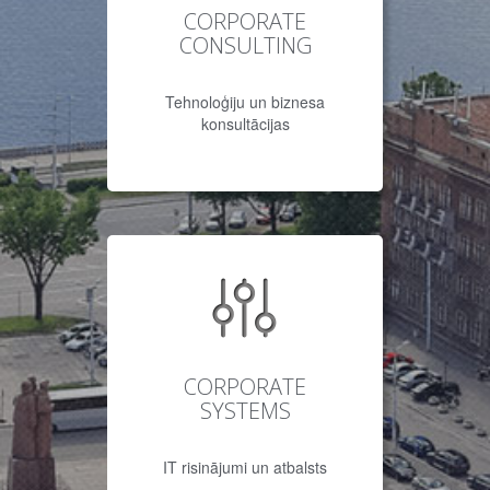
CORPORATE
CONSULTING
Tehnoloģiju un biznesa
konsultācijas
CORPORATE
SYSTEMS
IT risinājumi un atbalsts