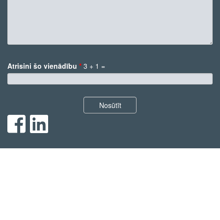
pasts
*
Komentārs
Atrisini šo vienādību
*
3 + 1 =
*
Nosūtīt