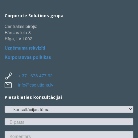
Corporate Solutions grupa
Centrālais birojs:
Pārslas iela 3
Rīga, LV 1002
Uzņēmuma rekvizīti
Korporatīvās politikas
+ 371 678 477 62
info@csolutions.lv
Piesakieties konsultācijai
konsultācijas
tēma
E-